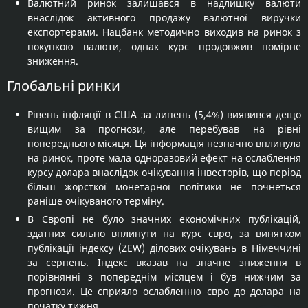
Валютний ринок залишався в надлишку валюти
внаслідок активного продажу валютної виручки
експортерами. Нацбанк методично виходив на ринок з
покупкою валюти, однак курс продовжив помірне
зниження.
Глобальні ринки
Рівень інфляції в США за липень (5,4%) виявився дещо
вищим за прогнози, але перебував на рівні
попереднього місяця. Ця інформація незначно вплинула
на ринок, проте мала одноразовий ефект на ослаблення
курсу долара внаслідок очікування інвесторів, що період
більш жорсткої монетарної політики не почнеться
раніше очікуваного терміну.
В Європі не було значних економічних публікацій,
здатних сильно вплинути на курс євро, за винятком
публікації індексу (ZEW) ділових очікувань в Німеччині
за серпень. Індекс вказав на значне зниження в
порівнянні з попереднім місяцем і був нижчим за
прогнози. Це сприяло ослабленню євро до долара на
початку тижня.