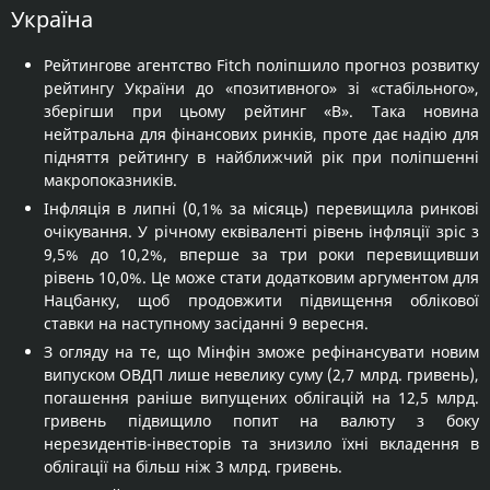
Україна
Рейтингове агентство Fitch поліпшило прогноз розвитку
рейтингу України до «позитивного» зі «стабільного»,
зберігши при цьому рейтинг «В». Така новина
нейтральна для фінансових ринків, проте дає надію для
підняття рейтингу в найближчий рік при поліпшенні
макропоказників.
Інфляція в липні (0,1% за місяць) перевищила ринкові
очікування. У річному еквіваленті рівень інфляції зріс з
9,5% до 10,2%, вперше за три роки перевищивши
рівень 10,0%. Це може стати додатковим аргументом для
Нацбанку, щоб продовжити підвищення облікової
ставки на наступному засіданні 9 вересня.
З огляду на те, що Мінфін зможе рефінансувати новим
випуском ОВДП лише невелику суму (2,7 млрд. гривень),
погашення раніше випущених облігацій на 12,5 млрд.
гривень підвищило попит на валюту з боку
нерезидентів-інвесторів та знизило їхні вкладення в
облігації на більш ніж 3 млрд. гривень.