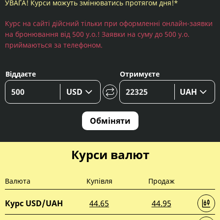
УВАГА! Курси можуть змінюватись протягом дня!*
Курс на сайті дійсний тільки при оформленні онлайн-заявки
на бронювання від 500 у.о.! Заявки на суму до 500 у.о.
приймаються за телефоном.
Віддаєте
Отримуєте
USD
UAH
Обміняти
Курси валют
Валюта
Купівля
Продаж
Курс USD/UAH
44.65
44.95