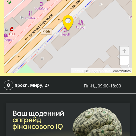
+
−
Leaflet
| ©
OpenStreetMap
contributors
просп. Миру, 27
Пн-Нд 09:00-18:00