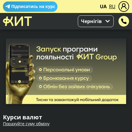
UA
RU
Підписатись на курс
Чернігів
Курси валют
Порахуйте суму обміну