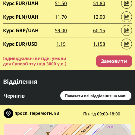
Курс EUR/UAH
51.50
51.80
Курс PLN/UAH
11.70
12.00
Курс GBP/UAH
59.00
60.15
Курс EUR/USD
1.15
1.158
Індивідуальні вигідні умови
Замовити
для СуперОпту (від 3000 у.о.)
Відділення
Чернігів
Показати всі відділення на мапі
просп. Перемоги, 83
Пн-Нд 09:00-18:00