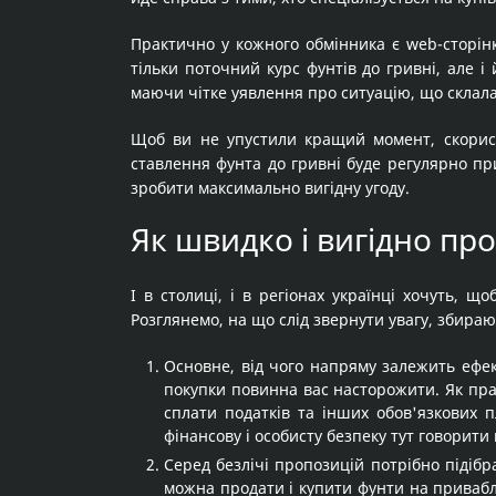
Практично у кожного обмінника є web-сторін
тільки поточний курс фунтів до гривні, але і
маючи чітке уявлення про ситуацію, що склала
Щоб ви не упустили кращий момент, скорист
ставлення фунта до гривні буде регулярно при
зробити максимально вигідну угоду.
Як швидко і вигідно про
І в столиці, і в регіонах українці хочуть,
Розглянемо, на що слід звернути увагу, збираю
Основне, від чого напряму залежить ефект
покупки повинна вас насторожити. Як пр
сплати податків та інших обов'язкових пл
фінансову і особисту безпеку тут говорити
Серед безлічі пропозицій потрібно підібр
можна продати і купити фунти на привабл