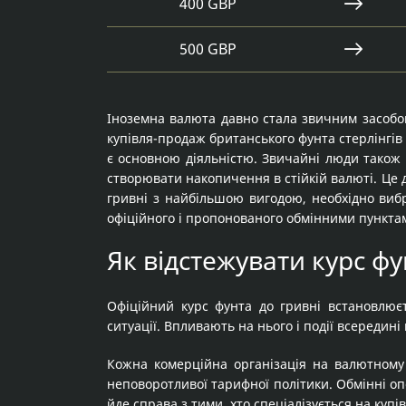
400 GBP
500 GBP
Іноземна валюта давно стала звичним засобом
купівля-продаж британського фунта стерлінгів
є основною діяльністю. Звичайні люди також в
створювати накопичення в стійкій валюті. Це 
гривні з найбільшою вигодою, необхідно виб
офіційного і пропонованого обмінними пункта
Як відстежувати курс фу
Офіційний курс фунта до гривні встановлюєт
ситуації. Впливають на нього і події всередині 
Кожна комерційна організація на валютному 
неповоротливої тарифної політики. Обмінні опе
йде справа з тими, хто спеціалізується на куп