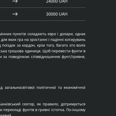
24000 UAH
30000 UAH
інних пунктів складають євро і долари, однак
ля яких гра на зростанні і падінні котирувань
оїздок за кордон, крім того, багато хто воліє
їнська грошова одиниця. Щоб перевести фунти в
и за поведінкою співвідношення фунт/гривня,
 загальносвітової політичної та економічної
анківський сектор, як правило, дотримується
и перекладі фунтів в гривні істотна. По-іншому
бливий.