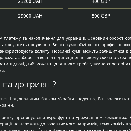
23200 UAH
400 GBP
29000 UAH
500 GBP
 платежу та накопичення для українців. Основний оборот обм
 також досить популярна. Великі суми обмінюють професіонали, д
икористовують валюту. Невеликі суми можуть залишитися від п
допомагає зберегти кошти від знецінення, якому схильна укра
рати відповідний момент. Для цього треба уважно спостерігат
ми.
нта до гривні?
ься Національним банком України щоденно. Він залежить від
країни.
ринку пропонує свій курс фунта з урахуванням комісійних. Б
рації не належать до головних його напрямків, тому комісія пр
івлі-продажу валют. Їх курс фунта стерлінга завжди більш прива