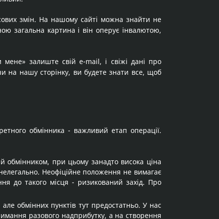
сових змін. На нашому сайті можна знайти не
пною загальна картина і він оперує інвалютою,
ене» залиште свій e-mail, і свіжі дані про
чи на нашу сторінку, ви будете знати все, щоб
ретного обмінника - важливий етап операції.
ний обмінником, при цьому занадто висока ціна
нелегально. Неофіційне положення не вимагає
ення до такого місця - ризикований захід. Про
 але обмінних пунктів тут предостатньо. У нас
римання разового надприбутку, а на створення