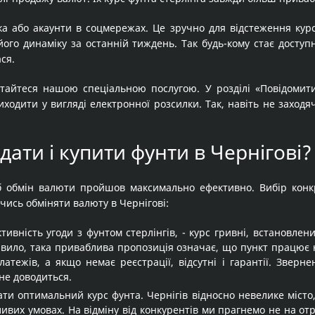
ка або акаунти в соцмережах. Це зручно для відстеження кур
 його динаміку за останній тиждень. Так будь-кому стає досту
ся.
айтеся нашою спеціальною послугою. У розділі «Повідомити м
ходити у вигляді електронної розсилки. Так, навіть не заходя
дати і купити фунти в Чернігові?
 щоб обмін валюти пройшов максимально ефективно. Вибір конк
чись обміняти валюту в Чернігові:
ивність угоди з фунтом стерлінгів, - курс гривні, встановле
авило, така приваблива пропозиція означає, що пункт працює 
атежів, а якщо немає реєстрації, відсутні і гарантії. Зверн
 не доводиться.
ати оптимальний курс фунта. Чернігів відносно невелике місто,
ивих умовах. На відміну від конкурентів ми прагнемо не на от