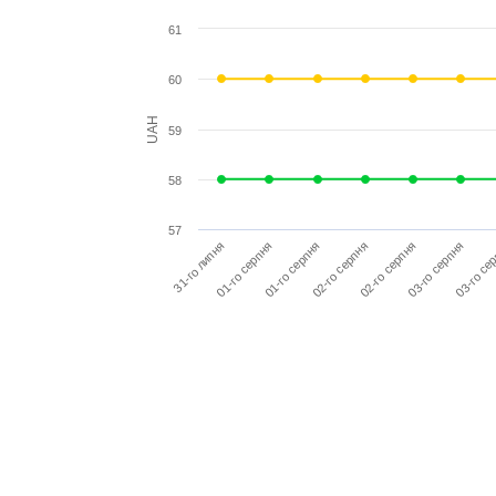
61
60
UAH
59
58
57
01-го серпня
03-го серпня
31-го липня
02-го серпня
03-го се
01-го серпня
02-го серпня
Повідомити мене