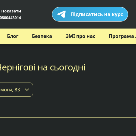
0 Показати
Підписатись на курс
0800443014
Блог
Безпека
ЗМІ про нас
Програма 
Чернігові на сьогодні
моги, 83